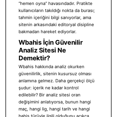
“hemen oyna” havasındadır. Pratikte
kullanıcıların takıldığı nokta da burası;
tahmin içeriğini bilgi sanıyorlar, ama
sitenin arkasındaki editoryal disipline
bakmadan hareket ediyorlar.
Wbahis İçin Güvenilir
Analiz Sitesi Ne
Demektir?
Wbahis hakkında analiz okurken
güvenilirlik, sitenin kusursuz olması
anlamına gelmez. Daha gerçekçi ölçü
şudur: içerik ne kadar kontrol
edilebilir? Bir analiz sitesi oran
değişimini anlatıyorsa, bunun hangi
maç, hangi lig, hangi tarih ve hangi
bahis türüyle ilgili olduğunu açıkça