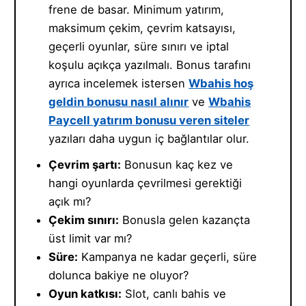
frene de basar. Minimum yatırım,
maksimum çekim, çevrim katsayısı,
geçerli oyunlar, süre sınırı ve iptal
koşulu açıkça yazılmalı. Bonus tarafını
ayrıca incelemek istersen
Wbahis hoş
geldin bonusu nasıl alınır
ve
Wbahis
Paycell yatırım bonusu veren siteler
yazıları daha uygun iç bağlantılar olur.
Çevrim şartı:
Bonusun kaç kez ve
hangi oyunlarda çevrilmesi gerektiği
açık mı?
Çekim sınırı:
Bonusla gelen kazançta
üst limit var mı?
Süre:
Kampanya ne kadar geçerli, süre
dolunca bakiye ne oluyor?
Oyun katkısı:
Slot, canlı bahis ve