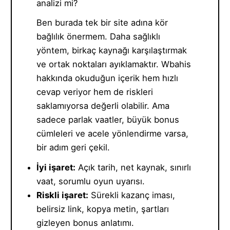
analizi mi?
Ben burada tek bir site adına kör
bağlılık önermem. Daha sağlıklı
yöntem, birkaç kaynağı karşılaştırmak
ve ortak noktaları ayıklamaktır. Wbahis
hakkında okuduğun içerik hem hızlı
cevap veriyor hem de riskleri
saklamıyorsa değerli olabilir. Ama
sadece parlak vaatler, büyük bonus
cümleleri ve acele yönlendirme varsa,
bir adım geri çekil.
İyi işaret:
Açık tarih, net kaynak, sınırlı
vaat, sorumlu oyun uyarısı.
Riskli işaret:
Sürekli kazanç iması,
belirsiz link, kopya metin, şartları
gizleyen bonus anlatımı.