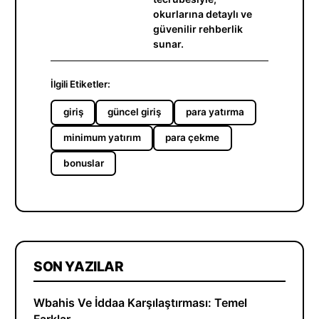
okurlarına detaylı ve
güvenilir rehberlik
sunar.
İlgili Etiketler:
giriş
güncel giriş
para yatırma
minimum yatırım
para çekme
bonuslar
SON YAZILAR
Wbahis Ve İddaa Karşılaştırması: Temel