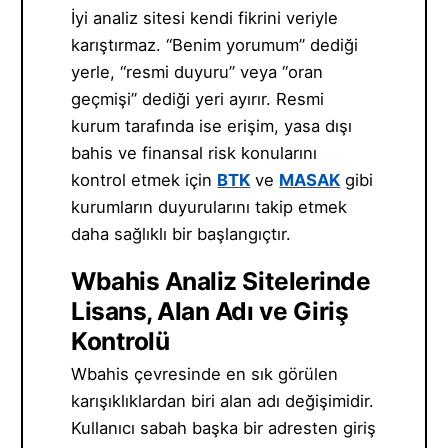
İyi analiz sitesi kendi fikrini veriyle
karıştırmaz. “Benim yorumum” dediği
yerle, “resmi duyuru” veya “oran
geçmişi” dediği yeri ayırır. Resmi
kurum tarafında ise erişim, yasa dışı
bahis ve finansal risk konularını
kontrol etmek için
BTK
ve
MASAK
gibi
kurumların duyurularını takip etmek
daha sağlıklı bir başlangıçtır.
Wbahis Analiz Sitelerinde
Lisans, Alan Adı ve Giriş
Kontrolü
Wbahis çevresinde en sık görülen
karışıklıklardan biri alan adı değişimidir.
Kullanıcı sabah başka bir adresten giriş