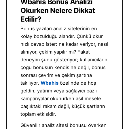
Wbahis Bonus Analizi
Okurken Nelere Dikkat
Edilir?
Bonus yazıları analiz sitelerinin en
kolay bozulduğu alandır. Çünkü okur
hızlı cevap ister: ne kadar veriyor, nasıl
alınıyor, çekim yapılır mı? Fakat
deneyim şunu gösteriyor; kullanıcıların
çoğu bonusun kendisine değil, bonus
sonrası çevrim ve çekim şartına
takılıyor.
Wbahis
özelinde de hoş
geldin, yatırım veya sağlayıcı bazlı
kampanyalar okunurken asıl mesele
başlıktaki rakam değil, küçük şartların
toplam etkisidir.
Güvenilir analiz sitesi bonusu överken