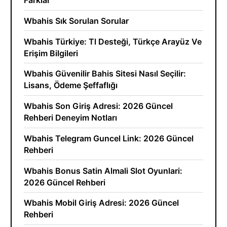
Farklar
Wbahis Sık Sorulan Sorular
Wbahis Türkiye: Tl Desteği, Türkçe Arayüz Ve
Erişim Bilgileri
Wbahis Güvenilir Bahis Sitesi Nasıl Seçilir:
Lisans, Ödeme Şeffaflığı
Wbahis Son Giriş Adresi: 2026 Güncel
Rehberi Deneyim Notları
Wbahis Telegram Guncel Link: 2026 Güncel
Rehberi
Wbahis Bonus Satin Almali Slot Oyunlari:
2026 Güncel Rehberi
Wbahis Mobil Giriş Adresi: 2026 Güncel
Rehberi