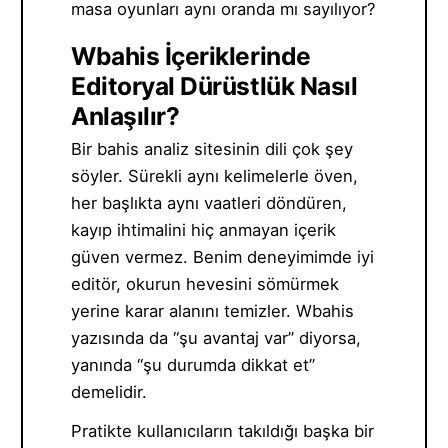
masa oyunları aynı oranda mı sayılıyor?
Wbahis İçeriklerinde
Editoryal Dürüstlük Nasıl
Anlaşılır?
Bir bahis analiz sitesinin dili çok şey
söyler. Sürekli aynı kelimelerle öven,
her başlıkta aynı vaatleri döndüren,
kayıp ihtimalini hiç anmayan içerik
güven vermez. Benim deneyimimde iyi
editör, okurun hevesini sömürmek
yerine karar alanını temizler. Wbahis
yazısında da “şu avantaj var” diyorsa,
yanında “şu durumda dikkat et”
demelidir.
Pratikte kullanıcıların takıldığı başka bir