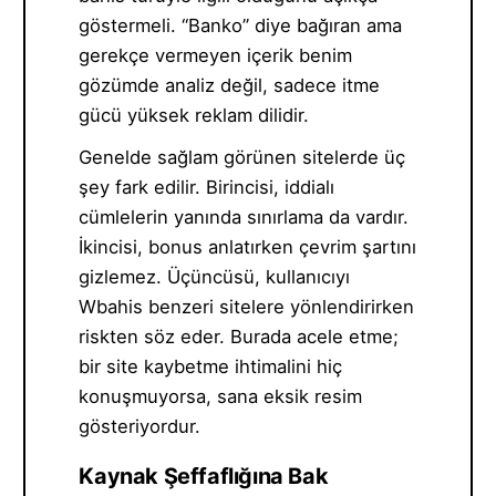
göstermeli. “Banko” diye bağıran ama
gerekçe vermeyen içerik benim
gözümde analiz değil, sadece itme
gücü yüksek reklam dilidir.
Genelde sağlam görünen sitelerde üç
şey fark edilir. Birincisi, iddialı
cümlelerin yanında sınırlama da vardır.
İkincisi, bonus anlatırken çevrim şartını
gizlemez. Üçüncüsü, kullanıcıyı
Wbahis benzeri sitelere yönlendirirken
riskten söz eder. Burada acele etme;
bir site kaybetme ihtimalini hiç
konuşmuyorsa, sana eksik resim
gösteriyordur.
Kaynak Şeffaflığına Bak