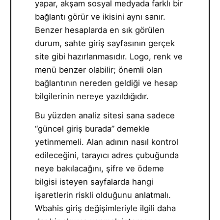
yapar, akşam sosyal medyada farklı bir
bağlantı görür ve ikisini aynı sanır.
Benzer hesaplarda en sık görülen
durum, sahte giriş sayfasının gerçek
site gibi hazırlanmasıdır. Logo, renk ve
menü benzer olabilir; önemli olan
bağlantının nereden geldiği ve hesap
bilgilerinin nereye yazıldığıdır.
Bu yüzden analiz sitesi sana sadece
“güncel giriş burada” demekle
yetinmemeli. Alan adının nasıl kontrol
edileceğini, tarayıcı adres çubuğunda
neye bakılacağını, şifre ve ödeme
bilgisi isteyen sayfalarda hangi
işaretlerin riskli olduğunu anlatmalı.
Wbahis giriş değişimleriyle ilgili daha